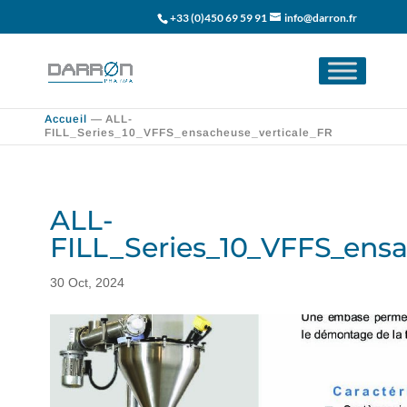
+33 (0)450 69 59 91
info@darron.fr
Accueil
—
ALL-
FILL_Series_10_VFFS_ensacheuse_verticale_FR
ALL-
FILL_Series_10_VFFS_ensa
30 Oct, 2024