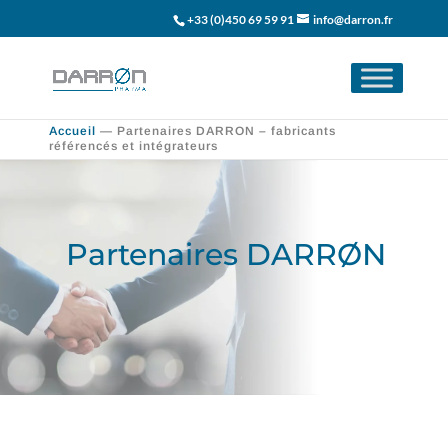
+33 (0)450 69 59 91
info@darron.fr
Accueil
—
Partenaires DARRON – fabricants
référencés et intégrateurs
Partenaires DARRØN