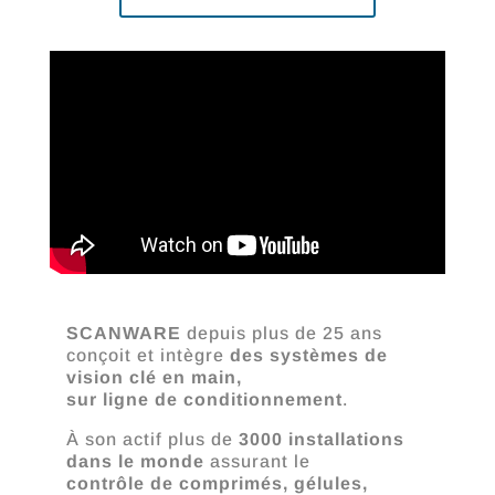
SCANWARE
depuis plus de 25 ans
conçoit et intègre
des systèmes de
vision clé en main,
sur ligne de conditionnement
.
À son actif plus de
3000
installations
dans le monde
assurant le
contrôle de comprimés, gélules,