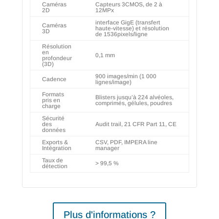
Caméras
Capteurs 3CMOS, de 2 à
2D
12MPx
interface GigE (transfert
Caméras
haute-vitesse) et résolution
3D
de 1536pixels/ligne
Résolution
en
0,1 mm
profondeur
(3D)
900 images/min (1 000
Cadence
lignes/image)
Formats
Blisters jusqu’à 224 alvéoles,
pris en
comprimés, gélules, poudres
charge
Sécurité
des
Audit trail, 21 CFR Part 11, CE
données
Exports &
CSV, PDF, IMPERA line
Intégration
manager
Taux de
> 99,5 %
détection
Plus d'informations ?