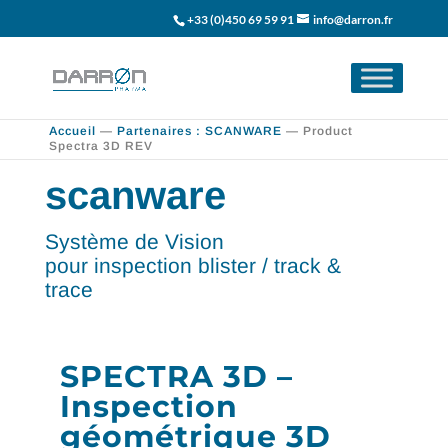
+33 (0)450 69 59 91
info@darron.fr
Accueil
—
Partenaires : SCANWARE
—
Product
Spectra 3D REV
scanware
Système de Vision
pour inspection blister / track &
trace
SPECTRA 3D –
Inspection
géométrique 3D