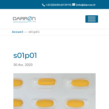
+33 (0)450 69 59 91
info@darron.fr
Accueil
—
s01p01
s01p01
30 Avr, 2020