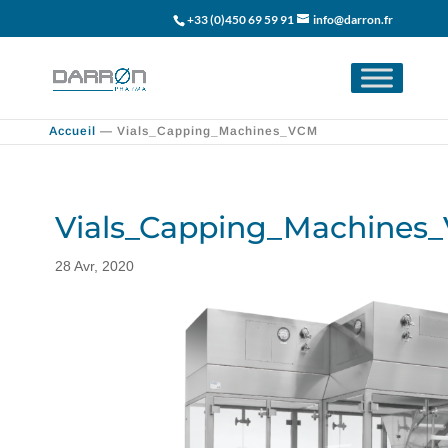
+33 (0)450 69 59 91
info@darron.fr
Accueil
—
Vials_Capping_Machines_VCM
Vials_Capping_Machines
28 Avr, 2020