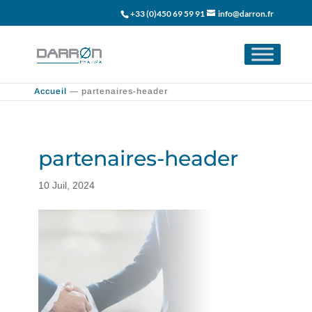
+33 (0)450 69 59 91
info@darron.fr
Accueil
—
partenaires-header
partenaires-header
10 Juil, 2024