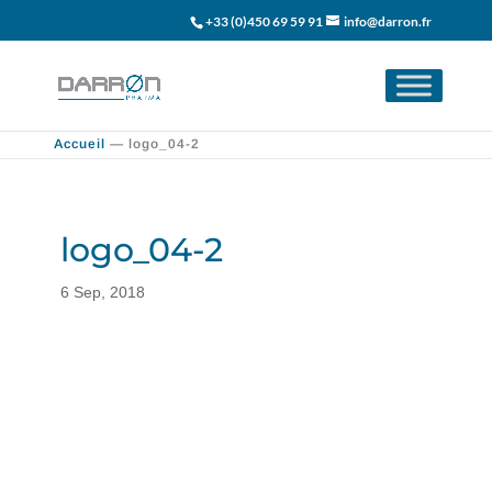
+33 (0)450 69 59 91
info@darron.fr
Accueil
—
logo_04-2
logo_04-2
6 Sep, 2018