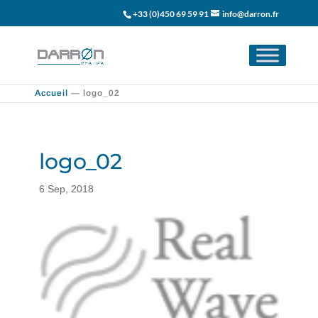
+33 (0)450 69 59 91
info@darron.fr
Accueil
—
logo_02
logo_02
6 Sep, 2018