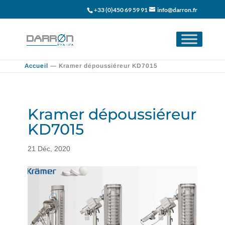
+33 (0)450 69 59 91
info@darron.fr
Accueil
—
Kramer dépoussiéreur KD7015
Kramer dépoussiéreur
KD7015
21 Déc, 2020