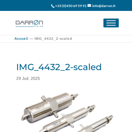
+33 (0)450 69 59 91
info@darron.fr
Accueil
—
IMG_4432_2-scaled
IMG_4432_2-scaled
29 Juil, 2025