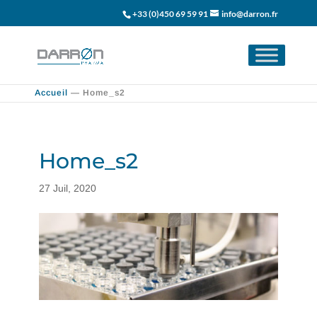
+33 (0)450 69 59 91
info@darron.fr
Accueil
—
Home_s2
Home_s2
27 Juil, 2020