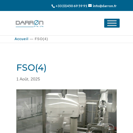
+33 (0)450 69 59 91
info@darron.fr
Accueil
—
FSO(4)
FSO(4)
1 Août, 2025