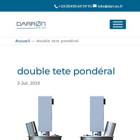
+33 (0)450 69 59 91
info@darron.fr
Accueil
—
double tete pondéral
double tete pondéral
3 Juil, 2018