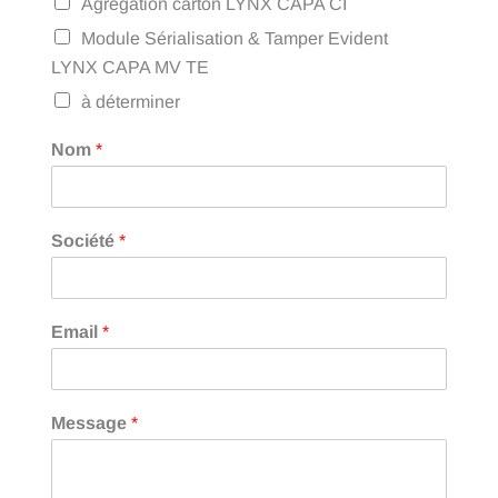
Agrégation carton LYNX CAPA CI
Module Sérialisation & Tamper Evident
LYNX CAPA MV TE
à déterminer
Nom
*
Société
*
Email
*
Message
*