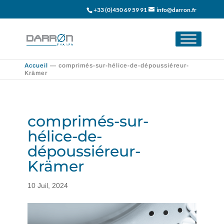
+33 (0)450 69 59 91
info@darron.fr
Accueil
—
comprimés-sur-hélice-de-dépoussiéreur-
Krämer
comprimés-sur-
hélice-de-
dépoussiéreur-
Krämer
10 Juil, 2024