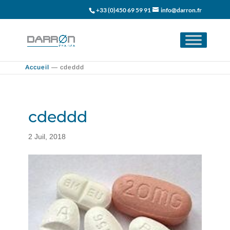
+33 (0)450 69 59 91
info@darron.fr
Accueil
—
cdeddd
cdeddd
2 Juil, 2018