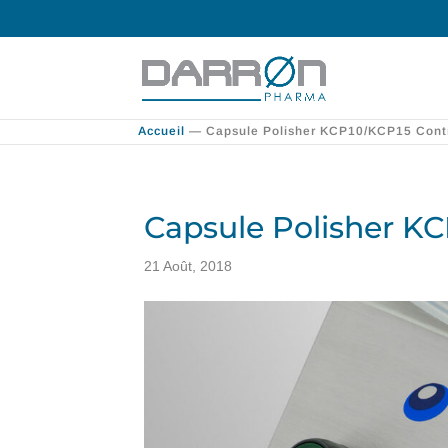
Accueil
—
Capsule Polisher KCP10/KCP15 Contr
Capsule Polisher KC
21 Août, 2018