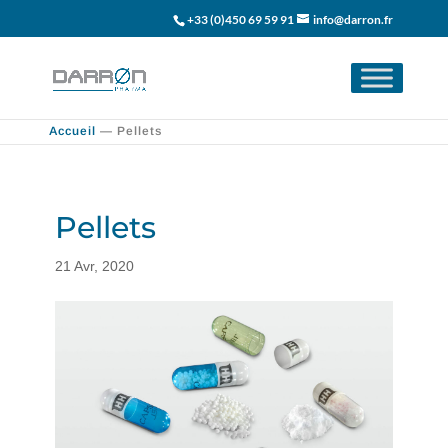
+33 (0)450 69 59 91
info@darron.fr
Accueil
—
Pellets
Pellets
21 Avr, 2020