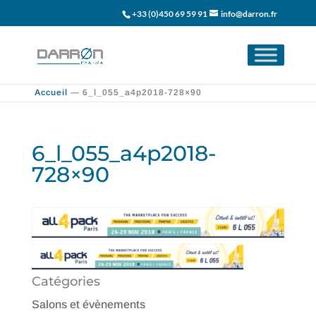
+33 (0)450 69 59 91
info@darron.fr
Accueil
—
6_l_055_a4p2018-728×90
6_l_055_a4p2018-
728×90
Catégories
Salons et évènements