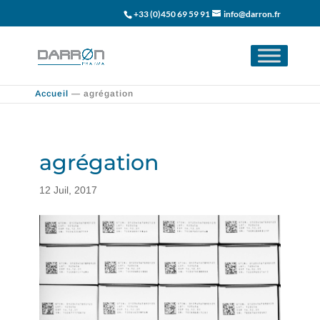
+33 (0)450 69 59 91
info@darron.fr
Accueil
—
agrégation
agrégation
12 Juil, 2017