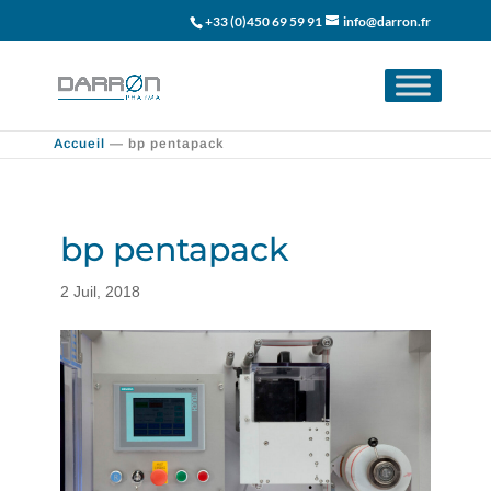
+33 (0)450 69 59 91
info@darron.fr
Accueil
—
bp pentapack
bp pentapack
2 Juil, 2018