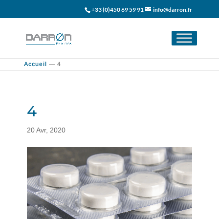
+33 (0)450 69 59 91
info@darron.fr
Accueil
—
4
4
20 Avr, 2020